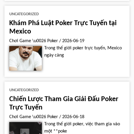
UNCATEGORIZED
Khám Phá Luật Poker Trực Tuyến tại
Mexico
Chơi Game \u0026 Poker
/
2026-06-19
Trong thế giới poker trực tuyến, Mexico
ngày càng
UNCATEGORIZED
Chiến Lược Tham Gia Giải Đấu Poker
Trực Tuyến
Chơi Game \u0026 Poker
/
2026-06-18
Trong thế giới poker, việc tham gia vào
một **poke