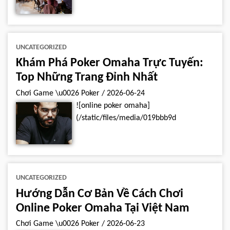
UNCATEGORIZED
Khám Phá Poker Omaha Trực Tuyến:
Top Những Trang Đỉnh Nhất
Chơi Game \u0026 Poker
/
2026-06-24
![online poker omaha]
(/static/files/media/019bbb9d
UNCATEGORIZED
Hướng Dẫn Cơ Bản Về Cách Chơi
Online Poker Omaha Tại Việt Nam
Chơi Game \u0026 Poker
/
2026-06-23