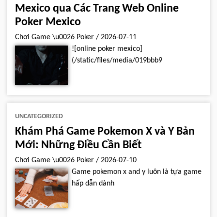
Mexico qua Các Trang Web Online
Poker Mexico
Chơi Game \u0026 Poker
/
2026-07-11
![online poker mexico]
(/static/files/media/019bbb9
UNCATEGORIZED
Khám Phá Game Pokemon X và Y Bản
Mới: Những Điều Cần Biết
Chơi Game \u0026 Poker
/
2026-07-10
Game pokemon x and y luôn là tựa game
hấp dẫn dành