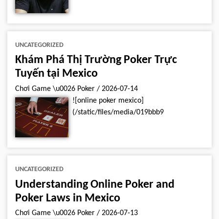
UNCATEGORIZED
Khám Phá Thị Trường Poker Trực
Tuyến tại Mexico
Chơi Game \u0026 Poker
/
2026-07-14
![online poker mexico]
(/static/files/media/019bbb9
UNCATEGORIZED
Understanding Online Poker and
Poker Laws in Mexico
Chơi Game \u0026 Poker
/
2026-07-13