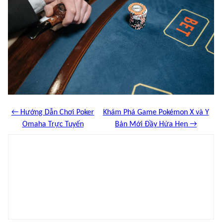
← Hướng Dẫn Chơi Poker
Khám Phá Game Pokémon X và Y
Omaha Trực Tuyến
Bản Mới Đầy Hứa Hẹn →