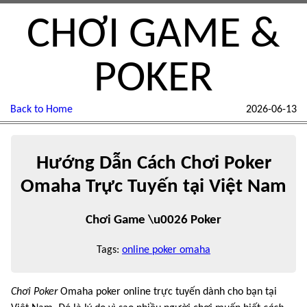
CHƠI GAME &
POKER
Back to Home
2026-06-13
Hướng Dẫn Cách Chơi Poker
Omaha Trực Tuyến tại Việt Nam
Chơi Game \u0026 Poker
Tags:
online poker omaha
Chơi Poker
Omaha poker online trực tuyến dành cho bạn tại