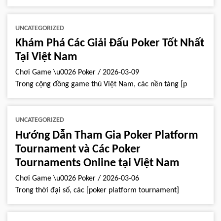
UNCATEGORIZED
Khám Phá Các Giải Đấu Poker Tốt Nhất
Tại Việt Nam
Chơi Game \u0026 Poker
/
2026-03-09
Trong cộng đồng game thủ Việt Nam, các nền tảng [p
UNCATEGORIZED
Hướng Dẫn Tham Gia Poker Platform
Tournament và Các Poker
Tournaments Online tại Việt Nam
Chơi Game \u0026 Poker
/
2026-03-06
Trong thời đại số, các [poker platform tournament]