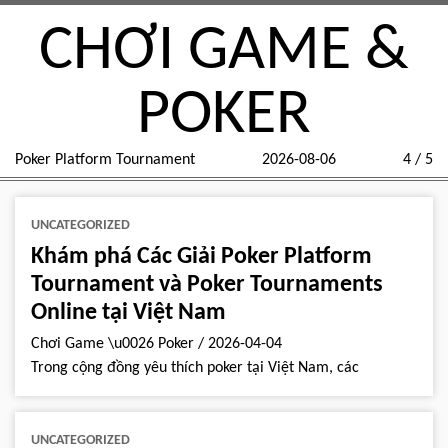
CHƠI GAME &
POKER
Poker Platform Tournament
2026-08-06
4 / 5
UNCATEGORIZED
Khám phá Các Giải Poker Platform
Tournament và Poker Tournaments
Online tại Việt Nam
Chơi Game \u0026 Poker
/
2026-04-04
Trong cộng đồng yêu thích poker tại Việt Nam, các
UNCATEGORIZED