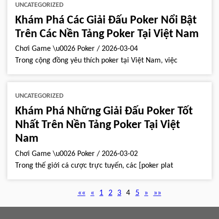
UNCATEGORIZED
Khám Phá Các Giải Đấu Poker Nổi Bật
Trên Các Nền Tảng Poker Tại Việt Nam
Chơi Game \u0026 Poker
/
2026-03-04
Trong cộng đồng yêu thích poker tại Việt Nam, việc
UNCATEGORIZED
Khám Phá Những Giải Đấu Poker Tốt
Nhất Trên Nền Tảng Poker Tại Việt
Nam
Chơi Game \u0026 Poker
/
2026-03-02
Trong thế giới cá cược trực tuyến, các [poker plat
««
«
1
2
3
4
5
»
»»