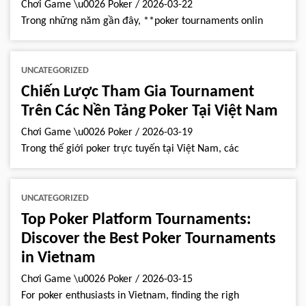
Chơi Game \u0026 Poker
/
2026-03-22
Trong những năm gần đây, **poker tournaments onlin
UNCATEGORIZED
Chiến Lược Tham Gia Tournament
Trên Các Nền Tảng Poker Tại Việt Nam
Chơi Game \u0026 Poker
/
2026-03-19
Trong thế giới poker trực tuyến tại Việt Nam, các
UNCATEGORIZED
Top Poker Platform Tournaments:
Discover the Best Poker Tournaments
in Vietnam
Chơi Game \u0026 Poker
/
2026-03-15
For poker enthusiasts in Vietnam, finding the righ