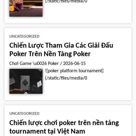
(/static/files/media/0
UNCATEGORIZED
Chiến Lược Tham Gia Các Giải Đấu
Poker Trên Nền Tảng Poker
Chơi Game \u0026 Poker
/
2026-06-15
![poker platform tournament]
(/static/files/media/0
UNCATEGORIZED
Chiến lược chơi poker trên nền tảng
tournament tại Việt Nam