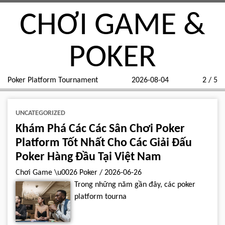
CHƠI GAME &
POKER
Poker Platform Tournament
2026-08-04
2 / 5
UNCATEGORIZED
Khám Phá Các Các Sân Chơi Poker
Platform Tốt Nhất Cho Các Giải Đấu
Poker Hàng Đầu Tại Việt Nam
Chơi Game \u0026 Poker
/
2026-06-26
Trong những năm gần đây, các poker
platform tourna