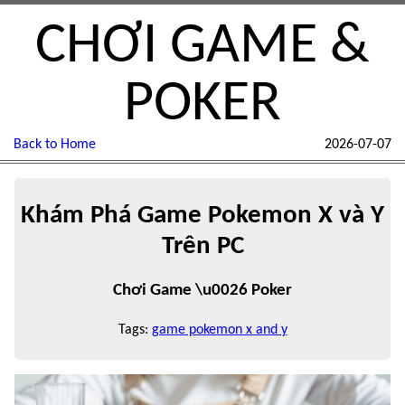
CHƠI GAME &
POKER
Back to Home
2026-07-07
Khám Phá Game Pokemon X và Y
Trên PC
Chơi Game \u0026 Poker
Tags:
game pokemon x and y