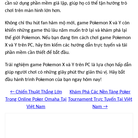
cần sử dụng phần mềm giả lập, giúp họ có thể tận hưởng trò
chơi trên màn hình lớn hơn.
Không chỉ thu hút fan hâm mộ mới, game Pokemon X và Y còn
khiến những game thủ lâu năm muốn trở lại và khám phá lại
thế giới Pokemon. Nếu bạn đang tìm cách chơi game Pokemon
X và Y trên PC, hãy tìm kiếm các hướng dẫn trực tuyến và tải
phần mềm cần thiết để bắt đầu.
Trải nghiệm game Pokemon X và Y trên PC là lựa chọn hấp dẫn
giúp người chơi có những giây phút thư giãn thú vị. Hãy bắt
đầu hành trình Pokemon của bạn ngay hôm nay!
← Chiến Thuật Thắng Lớn
Khám Phá Các Nền Tảng Poker
Trong Online Poker Omaha Tại
Tournament Trực Tuyến Tại Việt
Việt Nam
Nam →