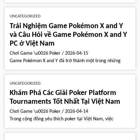
UNCATEGORIZED
Trải Nghiệm Game Pokémon X and Y
và Câu Hỏi về Game Pokémon X and Y
PC ở Việt Nam
Chơi Game \u0026 Poker
/
2026-04-15
Game Pokémon X and Y đã trở thành một trong những
UNCATEGORIZED
Khám Phá Các Giải Poker Platform
Tournaments Tốt Nhất Tại Việt Nam
Chơi Game \u0026 Poker
/
2026-04-14
Trong cộng đồng yêu thích poker tại Việt Nam, việc