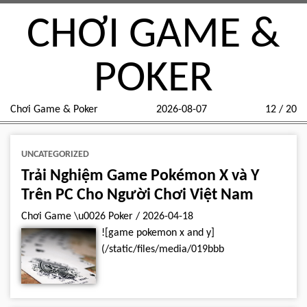
CHƠI GAME &
POKER
Chơi Game & Poker
2026-08-07
12 / 20
UNCATEGORIZED
Trải Nghiệm Game Pokémon X và Y
Trên PC Cho Người Chơi Việt Nam
Chơi Game \u0026 Poker
/
2026-04-18
![game pokemon x and y]
(/static/files/media/019bbb