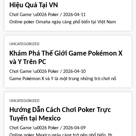
Hiệu Quả Tại VN
Chơi Game \u0026 Poker
/
2026-04-11
Online poker Omaha ngày càng phổ biến tại Việt Nam
UNCATEGORIZED
Khám Phá Thế Giới Game Pokémon X
và Y Trên PC
Chơi Game \u0026 Poker
/
2026-04-10
Game Pokémon X và Y là một trong những trò chơi nổ
UNCATEGORIZED
Hướng Dẫn Cách Chơi Poker Trực
Tuyến tại Mexico
Chơi Game \u0026 Poker
/
2026-04-09
Online poker Mexico ngày càng trở nên phổ biến, th