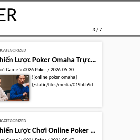
ER
3 / 7
NCATEGORIZED
Chiến Lược Poker Omaha Trực Tuyến Hiệu Quả
hơi Game \u0026 Poker
/
2026-05-30
![online poker omaha]
(/static/files/media/019bbb9d
NCATEGORIZED
Chiến Lược Chơi Online Poker Omaha Hiệu Quả Cho Người Việt