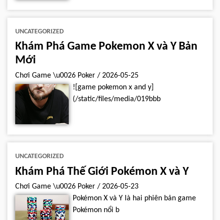
UNCATEGORIZED
Khám Phá Game Pokemon X và Y Bản
Mới
Chơi Game \u0026 Poker
/
2026-05-25
![game pokemon x and y]
(/static/files/media/019bbb
UNCATEGORIZED
Khám Phá Thế Giới Pokémon X và Y
Chơi Game \u0026 Poker
/
2026-05-23
Pokémon X và Y là hai phiên bản game
Pokémon nổi b