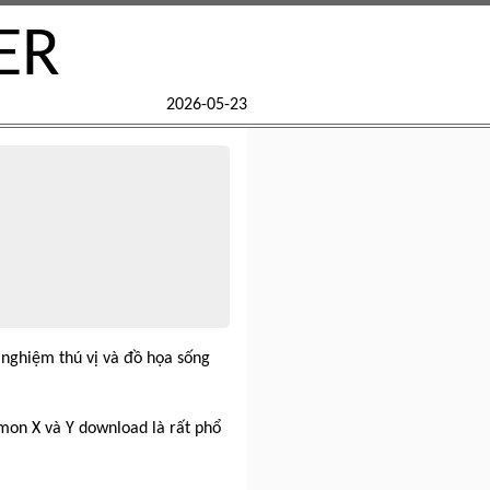
ER
2026-05-23
nghiệm thú vị và đồ họa sống
on X và Y download là rất phổ