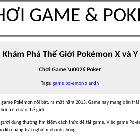
HƠI GAME & POK
Khám Phá Thế Giới Pokémon X và Y
Chơi Game \u0026 Poker
Tags:
game pokemon x and y
n game Pokémon nổi bật, ra mắt năm 2013. Game này mang đến trải 
hơi trên toàn thế giới.
gười dùng thường tìm kiếm cách thức để tải game. Việc game Pokém
mộ khả năng trải nghiệm nhanh chóng.