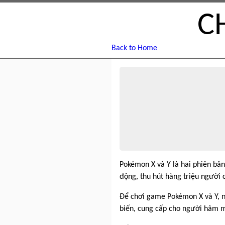
C
Back to Home
Pokémon X và Y là hai phiên bả
động, thu hút hàng triệu người c
Để chơi game Pokémon X và Y, n
biến, cung cấp cho người hâm 