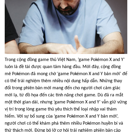
Trong cộng đồng game thủ Việt Nam, ‘game Pokémon X and Y’
luôn là đề tài được quan tâm hàng đầu. Mới đây, cộng đồng
mê Pokémon đã mong chờ ‘game Pokémon X and Y bản mới’ để
có thể trải nghiệm thêm nhiều nội dung hấp dẫn. Những thay
đổi trong phiên bản mới mang đến cho người chơi cảm giác
mới lạ, từ đồ họa đến các tính năng chơi game. Dù đã ra mắt
một thời gian dài, nhưng ‘game Pokémon X and Y’ vẫn giữ vững
vị trí trong lòng game thủ yêu thích thể loại nhập vai thám
hiểm. Với sự bổ sung của ‘game Pokémon X and Y bản mới’,
người chơi có thể khám phá thêm nhiều Pokémon huyền bí và
thử thách mới. Đừng bỏ lỡ cơ hội trải nghiệm phiên bản cập