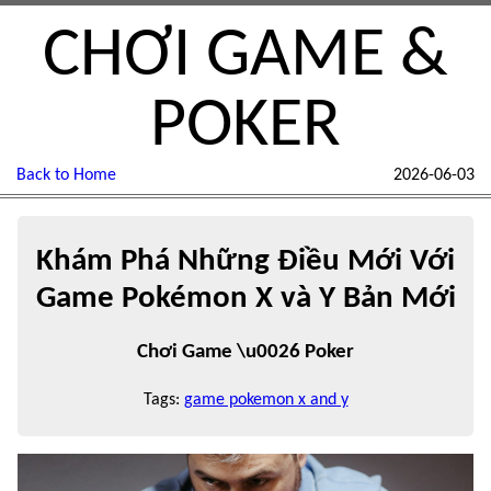
CHƠI GAME &
POKER
Back to Home
2026-06-03
Khám Phá Những Điều Mới Với
Game Pokémon X và Y Bản Mới
Chơi Game \u0026 Poker
Tags:
game pokemon x and y